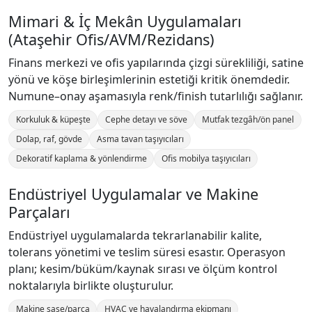
Mimari & İç Mekân Uygulamaları
(Ataşehir Ofis/AVM/Rezidans)
Finans merkezi ve ofis yapılarında çizgi sürekliliği, satine
yönü ve köşe birleşimlerinin estetiği kritik önemdedir.
Numune–onay aşamasıyla renk/finish tutarlılığı sağlanır.
Korkuluk & küpeşte
Cephe detayı ve söve
Mutfak tezgâh/ön panel
Dolap, raf, gövde
Asma tavan taşıyıcıları
Dekoratif kaplama & yönlendirme
Ofis mobilya taşıyıcıları
Endüstriyel Uygulamalar ve Makine
Parçaları
Endüstriyel uygulamalarda tekrarlanabilir kalite,
tolerans yönetimi ve teslim süresi esastır. Operasyon
planı; kesim/büküm/kaynak sırası ve ölçüm kontrol
noktalarıyla birlikte oluşturulur.
Makine şase/parça
HVAC ve havalandırma ekipmanı