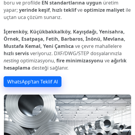
boru ve profilde
EN standartlarına uygun
üretim
yapar;
yerinde keşif
,
hızlı teklif
ve
optimize maliyet
ile
uçtan uca çözüm sunarız.
İçerenköy, Küçükbakkalköy, Kayışdağı, Yenisahra,
Örnek, Esatpaşa, Fetih, Barbaros, İnönü, Mevlana,
Mustafa Kemal, Yeni Çamlıca
ve çevre mahallelere
hızlı servis
veriyoruz. DXF/DWG/STEP dosyalarınızla
nesting
optimizasyonu,
fire minimizasyonu
ve
ağırlık
hesaplama
desteği sağlanır.
WhatsApp’tan Teklif Al