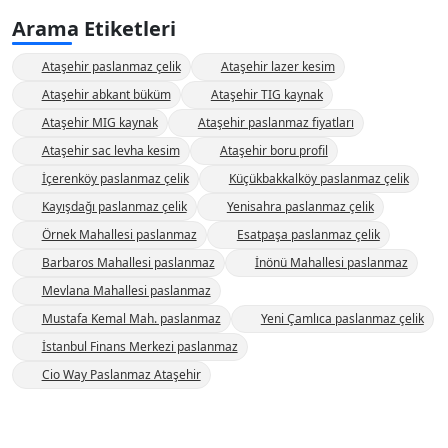
Arama Etiketleri
Ataşehir paslanmaz çelik
Ataşehir lazer kesim
Ataşehir abkant büküm
Ataşehir TIG kaynak
Ataşehir MIG kaynak
Ataşehir paslanmaz fiyatları
Ataşehir sac levha kesim
Ataşehir boru profil
İçerenköy paslanmaz çelik
Küçükbakkalköy paslanmaz çelik
Kayışdağı paslanmaz çelik
Yenisahra paslanmaz çelik
Örnek Mahallesi paslanmaz
Esatpaşa paslanmaz çelik
Barbaros Mahallesi paslanmaz
İnönü Mahallesi paslanmaz
Mevlana Mahallesi paslanmaz
Mustafa Kemal Mah. paslanmaz
Yeni Çamlıca paslanmaz çelik
İstanbul Finans Merkezi paslanmaz
Cio Way Paslanmaz Ataşehir