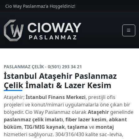
Cio Way Paslanmaz'a Hoşgeldiniz!
PASLANMAZ ÇELİK - 0(501) 293 34 21
İstanbul Ataşehir Paslanmaz
Çelik İmalatı & Lazer Kesim
Ataşehir;
İstanbul Finans Merkezi
, prestijli ofis
projeleri ve konut/mimari uygulamalarla öne çıkan bir
bölgedir. Cio Way Paslanmaz olarak
Ataşehir
genelinde
paslanmaz çelik imalatı
,
fiber lazer kesim
,
abkant
büküm
,
TIG/MIG kaynak
,
taşlama
ve
montaj
hizmetleri sağlıyoruz. 304/316/430 kalite sac–levha,