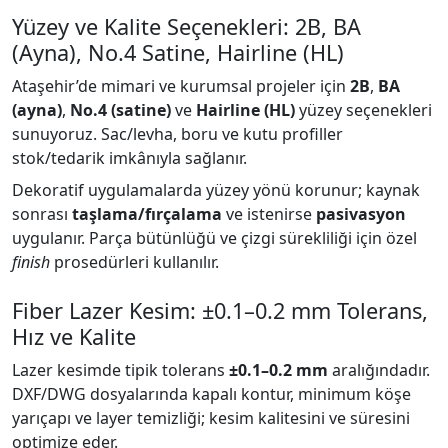
Yüzey ve Kalite Seçenekleri: 2B, BA
(Ayna), No.4 Satine, Hairline (HL)
Ataşehir’de mimari ve kurumsal projeler için
2B
,
BA
(ayna)
,
No.4 (satine)
ve
Hairline (HL)
yüzey seçenekleri
sunuyoruz. Sac/levha, boru ve kutu profiller
stok/tedarik imkânıyla sağlanır.
Dekoratif uygulamalarda yüzey yönü korunur; kaynak
sonrası
taşlama/fırçalama
ve istenirse
pasivasyon
uygulanır. Parça bütünlüğü ve çizgi sürekliliği için özel
finish
prosedürleri kullanılır.
Fiber Lazer Kesim: ±0.1–0.2 mm Tolerans,
Hız ve Kalite
Lazer kesimde tipik tolerans
±0.1–0.2 mm
aralığındadır.
DXF/DWG dosyalarında kapalı kontur, minimum köşe
yarıçapı ve layer temizliği; kesim kalitesini ve süresini
optimize eder.