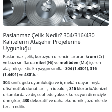
Paslanmaz Çelik Nedir? 304/316/430
Kalitelerin Ataşehir Projelerine
Uygunluğu
Paslanmaz çelik; korozyon direncini artıran
krom
(Cr)
ve bazı sınıflarda
nikel
(Ni) ve
molibden
(Mo) içeren
alaşımlı çeliktir. En yaygın sınıflar
304 (1.4301)
,
316
(1.4401)
ve
430
’dur.
304
sınıfı, gıda uyumluluğu ve iç mekân dayanımıyla
ofis/mutfak donatıları için idealdir;
316
klorürlü/denizel
ortamlarda ve dış cephede yüksek korozyon direnciyle
öne çıkar;
430
dekoratif ve daha ekonomik çözümlerde
tercih edilir.