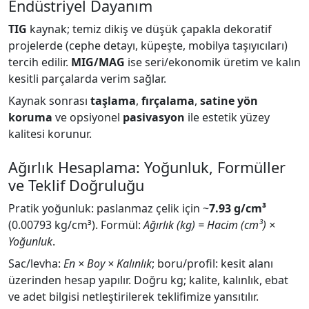
Endüstriyel Dayanım
TIG
kaynak; temiz dikiş ve düşük çapakla dekoratif
projelerde (cephe detayı, küpeşte, mobilya taşıyıcıları)
tercih edilir.
MIG/MAG
ise seri/ekonomik üretim ve kalın
kesitli parçalarda verim sağlar.
Kaynak sonrası
taşlama
,
fırçalama
,
satine yön
koruma
ve opsiyonel
pasivasyon
ile estetik yüzey
kalitesi korunur.
Ağırlık Hesaplama: Yoğunluk, Formüller
ve Teklif Doğruluğu
Pratik yoğunluk: paslanmaz çelik için ~
7.93 g/cm³
(0.00793 kg/cm³). Formül:
Ağırlık (kg) = Hacim (cm³) ×
Yoğunluk
.
Sac/levha:
En × Boy × Kalınlık
; boru/profil: kesit alanı
üzerinden hesap yapılır. Doğru kg; kalite, kalınlık, ebat
ve adet bilgisi netleştirilerek teklifimize yansıtılır.