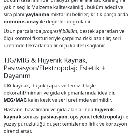
Büküm tasarımında iç radyus genellikle sac kalınlığına
yakın seçilir. Malzeme kalite/kalınlığı, büküm adedi ve
sıra planı
yaylanma
miktarını belirler; kritik parçalarda
numune–onay
ile değerler doğrulanır.
Uzun parçalarda
progresif büküm
, destek aparatları ve
ölçü kontrol fikstürleriyle çarpılma riski azaltılır; seri
üretimde tekrarlanabilir ölçü kalitesi sağlanır.
TIG/MIG & Hijyenik Kaynak,
Pasivasyon/Elektropolaj: Estetik +
Dayanım
TIG
kaynak; düşük çapak ve temiz dikişle
dekoratif/mimari ve gıda ekipmanlarında idealdir.
MIG/MAG
kalın kesit ve seri üretimde verimlidir.
Hastane, havalimanı ve gıda alanlarında
hijyenik
kaynak
sonrası
pasivasyon
, opsiyonel
elektropolaj
ile
yüzey pürüzlülüğü düşer; temizlenebilirlik ve korozyon
direnci artar.