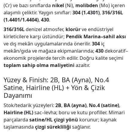
(Cr) ve bazı sınıflarda
nikel
(Ni),
molibden
(Mo) içeren
alaşımlı çeliktir. Yaygın sınıflar:
304 (1.4301)
,
316/316L
(1.4401/1.4404)
,
430
.
316/316L
denizel atmosfer,
klorür
ve endüstriyel
kirleticilere karşı üstündür;
Pendik Marina–sahil aksı
ve dış mekân uygulamalarında önerilir.
304
iç
mekân/gıda ve mağaza ekipmanlarında;
430
dekoratif–
ekonomik projelerde tercih edilir. Doğru kalite seçimi
toplam sahip olma maliyetini
azaltır.
Yüzey & Finish: 2B, BA (Ayna), No.4
Satine, Hairline (HL) + Yön & Çizik
Dayanımı
Stok/tedarik yüzeyleri:
2B
,
BA (ayna)
,
No.4 (satine)
,
Hairline (HL)
sac–levha; boru ve kutu profiller. Mimari
parçalarda
satine/HL çizgi yönü
korunur; kaynak
taşlamasında
çizgi sürekliliği
sağlanır.