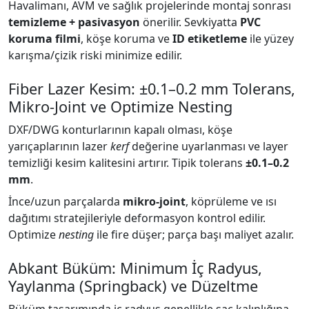
Havalimanı, AVM ve sağlık projelerinde montaj sonrası
temizleme + pasivasyon
önerilir. Sevkiyatta
PVC
koruma filmi
, köşe koruma ve
ID etiketleme
ile yüzey
karışma/çizik riski minimize edilir.
Fiber Lazer Kesim: ±0.1–0.2 mm Tolerans,
Mikro-Joint ve Optimize Nesting
DXF/DWG konturlarının kapalı olması, köşe
yarıçaplarının lazer
kerf
değerine uyarlanması ve layer
temizliği kesim kalitesini artırır. Tipik tolerans
±0.1–0.2
mm
.
İnce/uzun parçalarda
mikro-joint
, köprüleme ve ısı
dağıtımı stratejileriyle deformasyon kontrol edilir.
Optimize
nesting
ile fire düşer; parça başı maliyet azalır.
Abkant Büküm: Minimum İç Radyus,
Yaylanma (Springback) ve Düzeltme