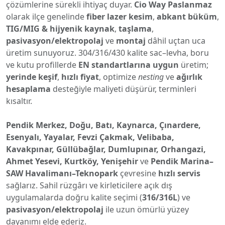
çözümlerine sürekli ihtiyaç duyar.
Cio Way Paslanmaz
olarak ilçe genelinde
fiber lazer kesim
,
abkant büküm
,
TIG/MIG & hijyenik kaynak
,
taşlama
,
pasivasyon/elektropolaj
ve
montaj
dâhil uçtan uca
üretim sunuyoruz. 304/316/430 kalite sac–levha, boru
ve kutu profillerde
EN standartlarına uygun
üretim;
yerinde keşif
,
hızlı fiyat
, optimize
nesting
ve
ağırlık
hesaplama
desteğiyle maliyeti düşürür, terminleri
kısaltır.
Pendik Merkez, Doğu, Batı, Kaynarca, Çınardere,
Esenyalı, Yayalar, Fevzi Çakmak, Velibaba,
Kavakpınar, Güllübağlar, Dumlupınar, Orhangazi,
Ahmet Yesevi, Kurtköy, Yenişehir
ve
Pendik Marina–
SAW Havalimanı–Teknopark
çevresine
hızlı servis
sağlarız. Sahil rüzgârı ve kirleticilere açık dış
uygulamalarda doğru kalite seçimi (
316/316L
) ve
pasivasyon/elektropolaj
ile uzun ömürlü yüzey
dayanımı elde ederiz.