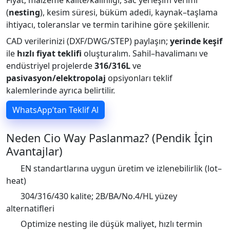
Fiyat; malzeme kalite/kalınlığı, sac yerleşim verimi
(
nesting
), kesim süresi, büküm adedi, kaynak–taşlama
ihtiyacı, toleranslar ve termin tarihine göre şekillenir.
CAD verilerinizi (DXF/DWG/STEP) paylaşın;
yerinde keşif
ile
hızlı fiyat teklifi
oluşturalım. Sahil–havalimanı ve
endüstriyel projelerde
316/316L
ve
pasivasyon/elektropolaj
opsiyonları teklif
kalemlerinde ayrıca belirtilir.
WhatsApp’tan Teklif Al
Neden Cio Way Paslanmaz? (Pendik İçin
Avantajlar)
EN standartlarına uygun üretim ve izlenebilirlik (lot–
heat)
304/316/430 kalite; 2B/BA/No.4/HL yüzey
alternatifleri
Optimize nesting ile düşük maliyet, hızlı termin