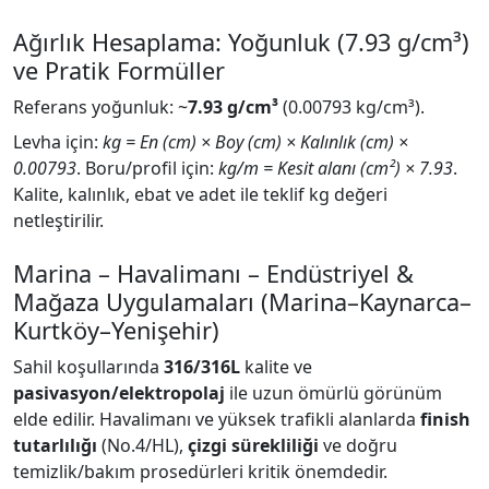
Ağırlık Hesaplama: Yoğunluk (7.93 g/cm³)
ve Pratik Formüller
Referans yoğunluk: ~
7.93 g/cm³
(0.00793 kg/cm³).
Levha için:
kg = En (cm) × Boy (cm) × Kalınlık (cm) ×
0.00793
. Boru/profil için:
kg/m = Kesit alanı (cm²) × 7.93
.
Kalite, kalınlık, ebat ve adet ile teklif kg değeri
netleştirilir.
Marina – Havalimanı – Endüstriyel &
Mağaza Uygulamaları (Marina–Kaynarca–
Kurtköy–Yenişehir)
Sahil koşullarında
316/316L
kalite ve
pasivasyon/elektropolaj
ile uzun ömürlü görünüm
elde edilir. Havalimanı ve yüksek trafikli alanlarda
finish
tutarlılığı
(No.4/HL),
çizgi sürekliliği
ve doğru
temizlik/bakım prosedürleri kritik önemdedir.