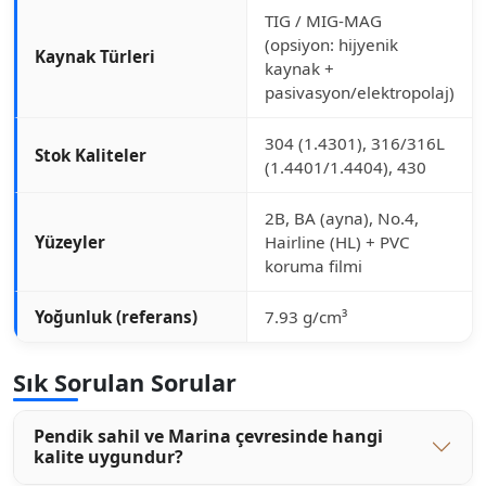
TIG / MIG-MAG
(opsiyon: hijyenik
Kaynak Türleri
kaynak +
pasivasyon/elektropolaj)
304 (1.4301), 316/316L
Stok Kaliteler
(1.4401/1.4404), 430
2B, BA (ayna), No.4,
Yüzeyler
Hairline (HL) + PVC
koruma filmi
Yoğunluk (referans)
7.93 g/cm³
Sık Sorulan Sorular
Pendik sahil ve Marina çevresinde hangi
kalite uygundur?