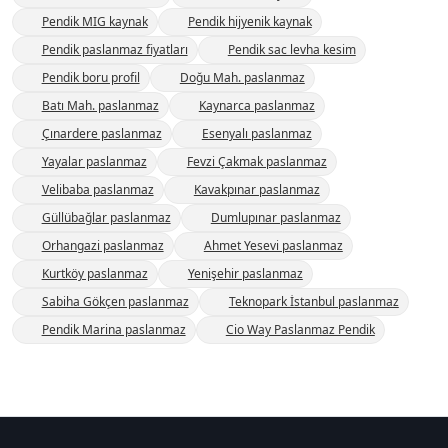
Pendik MIG kaynak
Pendik hijyenik kaynak
Pendik paslanmaz fiyatları
Pendik sac levha kesim
Pendik boru profil
Doğu Mah. paslanmaz
Batı Mah. paslanmaz
Kaynarca paslanmaz
Çınardere paslanmaz
Esenyalı paslanmaz
Yayalar paslanmaz
Fevzi Çakmak paslanmaz
Velibaba paslanmaz
Kavakpınar paslanmaz
Güllübağlar paslanmaz
Dumlupınar paslanmaz
Orhangazi paslanmaz
Ahmet Yesevi paslanmaz
Kurtköy paslanmaz
Yenişehir paslanmaz
Sabiha Gökçen paslanmaz
Teknopark İstanbul paslanmaz
Pendik Marina paslanmaz
Cio Way Paslanmaz Pendik