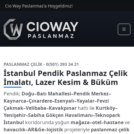
Cio Way Paslanmaz'a Hoşgeldiniz!
PASLANMAZ ÇELİK - 0(501) 293 34 21
İstanbul Pendik Paslanmaz Çelik
İmalatı, Lazer Kesim & Büküm
Pendik;
Doğu–Batı Mahallesi–Pendik Merkez–
Kaynarca–Çınardere–Esenyalı–Yayalar–Fevzi
Çakmak–Velibaba–Kavakpınar
hattı ile
Kurtköy–
Yenişehir–Sabiha Gökçen Havalimanı–Teknopark
İstanbul
koridorunda yoğun
mağaza–otel–hastane
ve
havacılık–AR&Ge–lojistik
projeleriyle
paslanmaz çelik