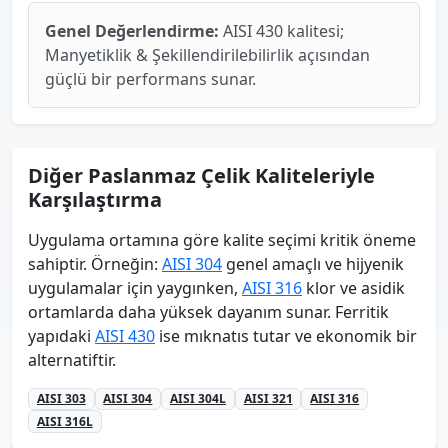
Genel Değerlendirme:
AISI 430 kalitesi;
Manyetiklik & Şekillendirilebilirlik açısından
güçlü bir performans sunar.
Diğer Paslanmaz Çelik Kaliteleriyle
Karşılaştırma
Uygulama ortamına göre kalite seçimi kritik öneme
sahiptir. Örneğin:
AISI 304
genel amaçlı ve hijyenik
uygulamalar için yaygınken,
AISI 316
klor ve asidik
ortamlarda daha yüksek dayanım sunar. Ferritik
yapıdaki
AISI 430
ise mıknatıs tutar ve ekonomik bir
alternatiftir.
AISI 303
AISI 304
AISI 304L
AISI 321
AISI 316
AISI 316L