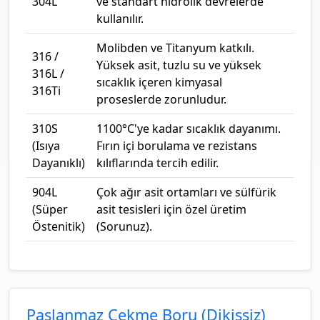
304L
ve standart hidrolik devrelerde
kullanılır.
Molibden ve Titanyum katkılı.
316 /
Yüksek asit, tuzlu su ve yüksek
316L /
sıcaklık içeren kimyasal
316Ti
proseslerde zorunludur.
310S
1100°C'ye kadar sıcaklık dayanımı.
(Isıya
Fırın içi borulama ve rezistans
Dayanıklı)
kılıflarında tercih edilir.
904L
Çok ağır asit ortamları ve sülfürik
(Süper
asit tesisleri için özel üretim
Östenitik)
(Sorunuz).
Paslanmaz Çekme Boru (Dikişsiz)