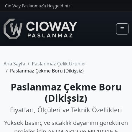
Cio Way Paslanmaz'a Hoşgeldiniz!
Ana Sayfa
Paslanmaz Çelik Ürünler
Paslanmaz Çekme Boru (Dikişsiz)
Paslanmaz Çekme Boru
(Dikişsiz)
Fiyatları, Ölçüleri ve Teknik Özellikleri
Yüksek basınç ve sıcaklık dayanımı gerektiren
projeler için ASTM A312 ve EN 10216-5