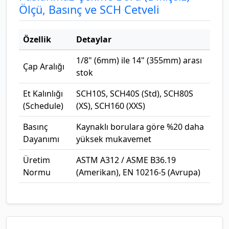
Ölçü, Basınç ve SCH Cetveli
Özellik
Detaylar
1/8" (6mm) ile 14" (355mm) arası
Çap Aralığı
stok
Et Kalınlığı
SCH10S, SCH40S (Std), SCH80S
(Schedule)
(XS), SCH160 (XXS)
Basınç
Kaynaklı borulara göre %20 daha
Dayanımı
yüksek mukavemet
Üretim
ASTM A312 / ASME B36.19
Normu
(Amerikan), EN 10216-5 (Avrupa)